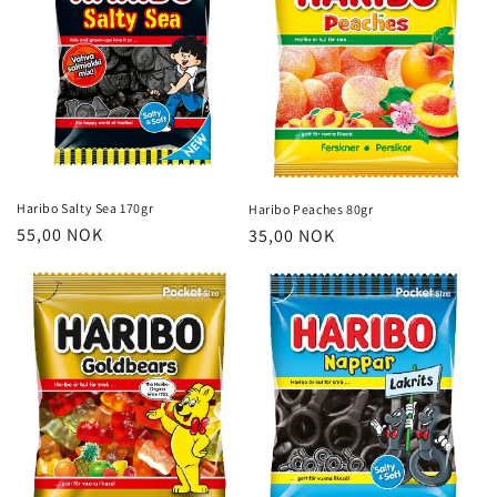
Haribo Salty Sea 170gr
Haribo Peaches 80gr
Vanlig
55,00 NOK
Vanlig
35,00 NOK
pris
pris