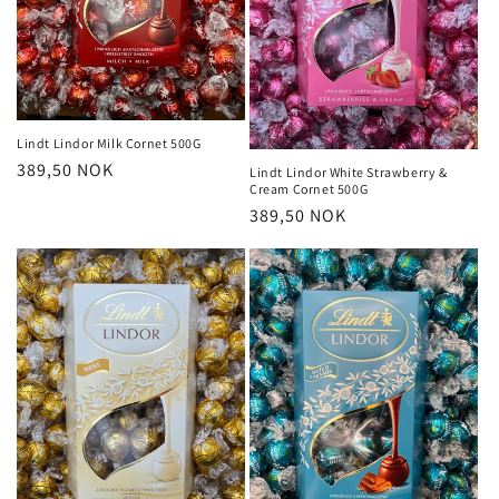
Lindt Lindor Milk Cornet 500G
Vanlig
389,50 NOK
Lindt Lindor White Strawberry &
Cream Cornet 500G
pris
Vanlig
389,50 NOK
pris