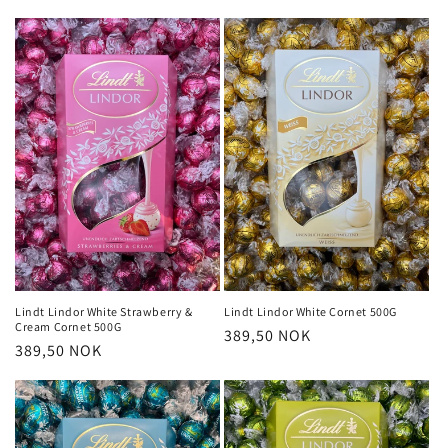
pris
Lindt Lindor White Strawberry &
Lindt Lindor White Cornet 500G
Cream Cornet 500G
Vanlig
389,50 NOK
Vanlig
389,50 NOK
pris
pris