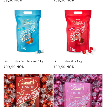
Vanlig
89,50 NOK
Vanlig
709,50 NOK
pris
pris
Lindt Lindor Salt Karamel 1 kg
Lindt Lindor Milk 1 kg
Vanlig
709,50 NOK
Vanlig
709,50 NOK
pris
pris