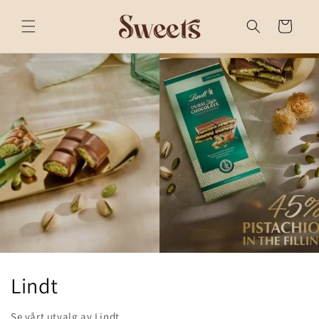
Gå videre
til
Handlekurv
innholdet
Lindt
Se vårt utvalg av Lindt