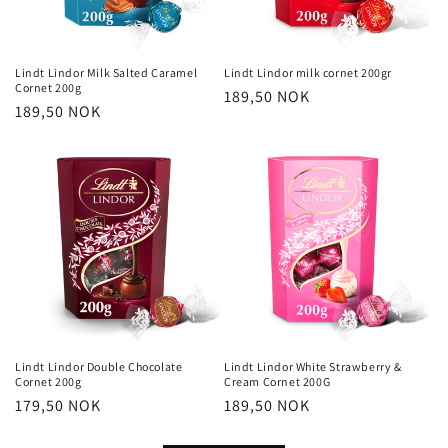
Lindt Lindor Milk Salted Caramel
Lindt Lindor milk cornet 200gr
Cornet 200g
Vanlig
189,50 NOK
Vanlig
189,50 NOK
pris
pris
Lindt Lindor Double Chocolate
Lindt Lindor White Strawberry &
Cornet 200g
Cream Cornet 200G
Vanlig
179,50 NOK
Vanlig
189,50 NOK
pris
pris