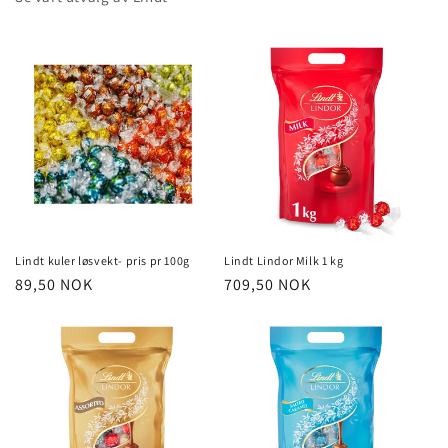
Lindt kuler løsvekt- pris pr 100g
Lindt Lindor Milk 1 kg
Vanlig
89,50 NOK
Vanlig
709,50 NOK
pris
pris