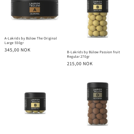
A-Lakrids by Bülow The Original
Large 550gr
Vanlig
345,00 NOK
B-Lakrids by Bülow Passion fruit
pris
Regular 270gr
Vanlig
215,00 NOK
pris