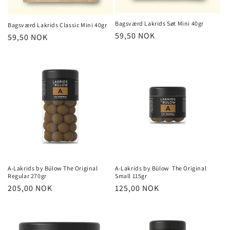
Bagsværd Lakrids Søt Mini 40gr
Bagsværd Lakrids Classic Mini 40gr
Vanlig
59,50 NOK
Vanlig
59,50 NOK
pris
pris
A-Lakrids by Bülow The Original
A-Lakrids by Bülow The Original
Regular 270gr
Small 115gr
Vanlig
205,00 NOK
Vanlig
125,00 NOK
pris
pris