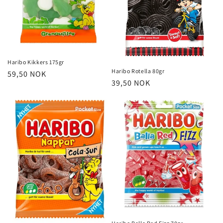
Haribo Kikkers 175gr
Haribo Rotella 80gr
Vanlig
59,50 NOK
Vanlig
39,50 NOK
pris
pris