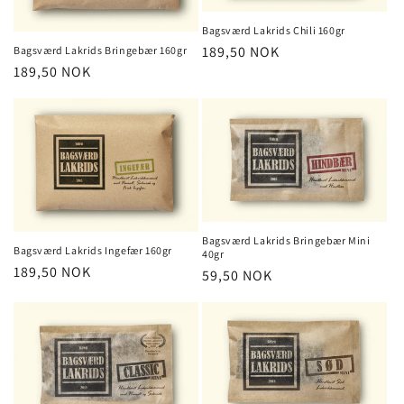
Bagsværd Lakrids Chili 160gr
Vanlig
189,50 NOK
Bagsværd Lakrids Bringebær 160gr
Vanlig
189,50 NOK
pris
pris
Bagsværd Lakrids Bringebær Mini
Bagsværd Lakrids Ingefær 160gr
40gr
Vanlig
189,50 NOK
Vanlig
59,50 NOK
pris
pris