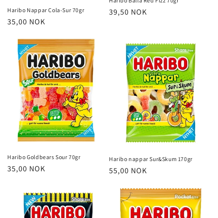
Haribo Balla Red Fizz 70gr
Haribo Nappar Cola-Sur 70gr
Vanlig
39,50 NOK
Vanlig
35,00 NOK
pris
pris
Haribo Goldbears Sour 70gr
Haribo nappar Sur&Skum 170gr
Vanlig
35,00 NOK
Vanlig
55,00 NOK
pris
pris