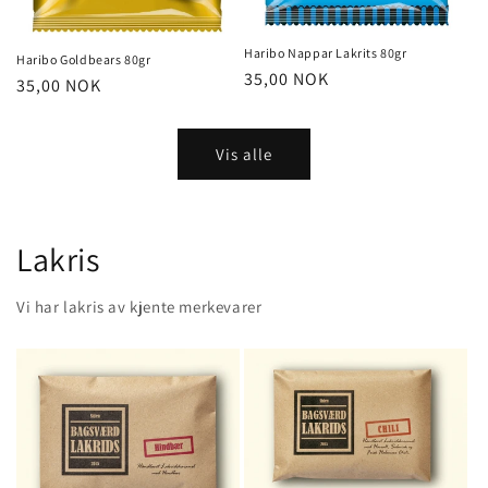
Haribo Nappar Lakrits 80gr
Haribo Goldbears 80gr
Vanlig
35,00 NOK
Vanlig
35,00 NOK
pris
pris
Vis alle
Lakris
Vi har lakris av kjente merkevarer