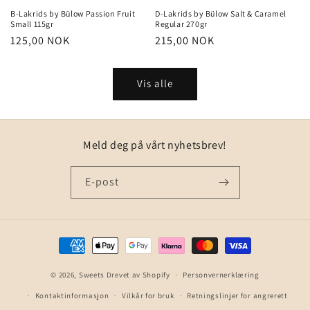
B-Lakrids by Bülow Passion Fruit
D-Lakrids by Bülow Salt & Caramel
Small 115gr
Regular 270gr
Vanlig
125,00 NOK
Vanlig
215,00 NOK
pris
pris
Vis alle
Meld deg på vårt nyhetsbrev!
E-post
Betalingsmåter
© 2026,
Sweets
Drevet av Shopify
Personvernerklæring
Kontaktinformasjon
Vilkår for bruk
Retningslinjer for angrerett