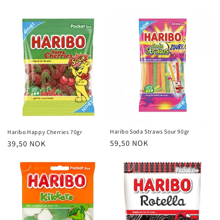
Haribo Soda Straws Sour 90gr
Haribo Happy Cherries 70gr
Vanlig
59,50 NOK
Vanlig
39,50 NOK
pris
pris