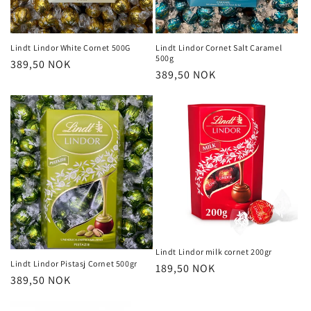
Lindt Lindor White Cornet 500G
Lindt Lindor Cornet Salt Caramel
500g
Vanlig
389,50 NOK
Vanlig
389,50 NOK
pris
pris
Lindt Lindor milk cornet 200gr
Lindt Lindor Pistasj Cornet 500gr
Vanlig
189,50 NOK
Vanlig
389,50 NOK
pris
pris