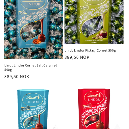
Lindt Lindor Pistasj Cornet 500gr
Vanlig
389,50 NOK
pris
Lindt Lindor Cornet Salt Caramel
500g
Vanlig
389,50 NOK
pris