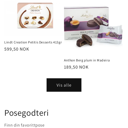
Lindt Creation Petitis Desserts 413gr
Vanlig
599,50 NOK
pris
Anthon Berg plum in Madeira
Vanlig
189,50 NOK
pris
Vis alle
Posegodteri
Finn din favorittpose