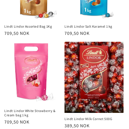
Lindt Lindor Assorted Bag 1Kg
Lindt Lindor Salt Karamel 1 kg
Vanlig
709,50 NOK
Vanlig
709,50 NOK
pris
pris
Lindt Lindor White Strawberry &
Cream bag 1 kg
Lindt Lindor Milk Cornet 500G
Vanlig
709,50 NOK
Vanlig
389,50 NOK
pris