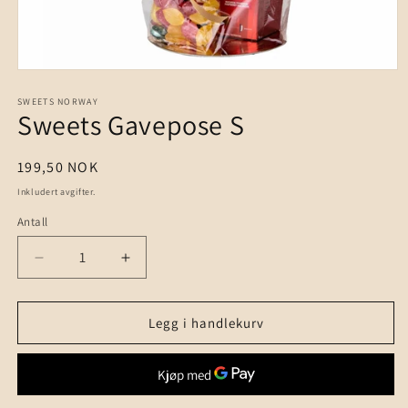
Åpne
medie
1
SWEETS NORWAY
Sweets Gavepose S
i
modal
Vanlig
199,50 NOK
pris
Inkludert avgifter.
Antall
Senk
Øk
antallet
antallet
for
for
Sweets
Sweets
Legg i handlekurv
Gavepose
Gavepose
S
S